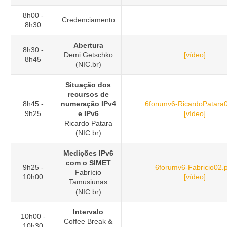
8h00 -
Credenciamento
8h30
Abertura
8h30 -
Demi Getschko
[vídeo]
8h45
(NIC.br)
Situação dos
recursos de
8h45 -
numeração IPv4
6forumv6-RicardoPatara0
9h25
e IPv6
[vídeo]
Ricardo Patara
(NIC.br)
Medições IPv6
com o SIMET
9h25 -
6forumv6-Fabricio02.
Fabrício
10h00
[vídeo]
Tamusiunas
(NIC.br)
Intervalo
10h00 -
Coffee Break &
10h30