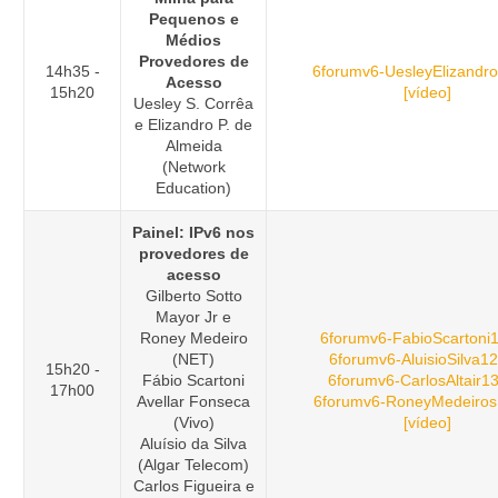
Pequenos e
Médios
Provedores de
14h35 -
6forumv6-UesleyElizandro
Acesso
15h20
[vídeo]
Uesley S. Corrêa
e Elizandro P. de
Almeida
(Network
Education)
Painel: IPv6 nos
provedores de
acesso
Gilberto Sotto
Mayor Jr e
Roney Medeiro
6forumv6-FabioScartoni1
(NET)
6forumv6-AluisioSilva12
15h20 -
Fábio Scartoni
6forumv6-CarlosAltair13
17h00
Avellar Fonseca
6forumv6-RoneyMedeiros
(Vivo)
[vídeo]
Aluísio da Silva
(Algar Telecom)
Carlos Figueira e