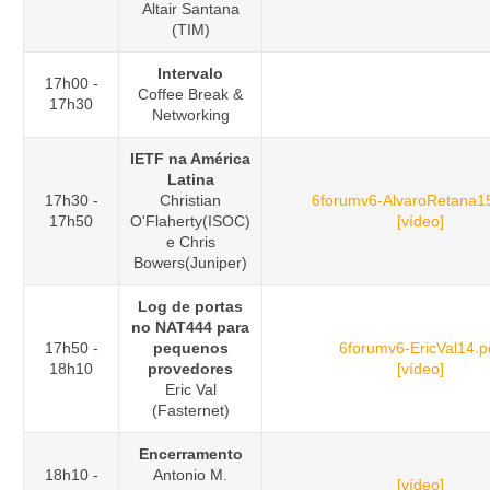
Altair Santana
(TIM)
Intervalo
17h00 -
Coffee Break &
17h30
Networking
IETF na América
Latina
17h30 -
Christian
6forumv6-AlvaroRetana15
17h50
O'Flaherty(ISOC)
[vídeo]
e Chris
Bowers(Juniper)
Log de portas
no NAT444 para
17h50 -
pequenos
6forumv6-EricVal14.p
18h10
provedores
[vídeo]
Eric Val
(Fasternet)
Encerramento
18h10 -
Antonio M.
[vídeo]