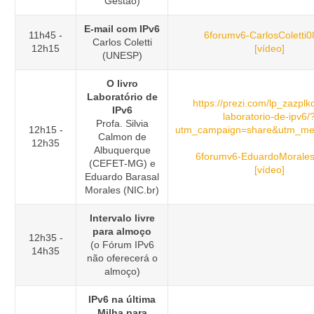
Gestão)
E-mail com IPv6
11h45 -
6forumv6-CarlosColetti0
Carlos Coletti
12h15
[vídeo]
(UNESP)
O livro
Laboratório de
https://prezi.com/lp_zazplkqf
IPv6
laboratorio-de-ipv6/
Profa. Silvia
12h15 -
utm_campaign=share&utm_me
Calmon de
12h35
Albuquerque
6forumv6-EduardoMorales
(CEFET-MG) e
[vídeo]
Eduardo Barasal
Morales (NIC.br)
Intervalo livre
para almoço
12h35 -
(o Fórum IPv6
14h35
não oferecerá o
almoço)
IPv6 na última
Milha para