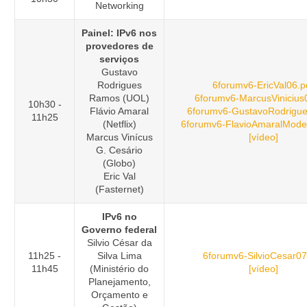
Networking
Painel: IPv6 nos
provedores de
serviços
Gustavo
Rodrigues
6forumv6-EricVal06.p
Ramos (UOL)
6forumv6-MarcusVinicius
10h30 -
Flávio Amaral
6forumv6-GustavoRodrigue
11h25
(Netflix)
6forumv6-FlavioAmaralModer
Marcus Vinícus
[vídeo]
G. Cesário
(Globo)
Eric Val
(Fasternet)
IPv6 no
Governo federal
Silvio César da
11h25 -
Silva Lima
6forumv6-SilvioCesar07
11h45
(Ministério do
[vídeo]
Planejamento,
Orçamento e