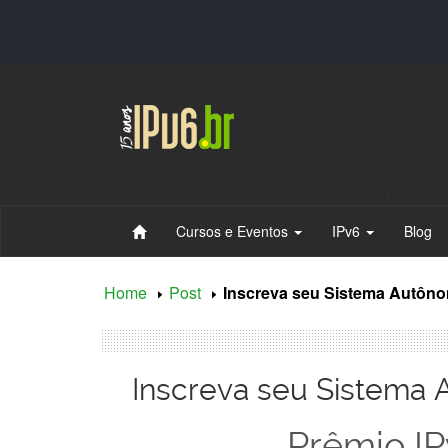
Ir
Ir
para
para
o
o
conteúdo
conteúdo
i
Cursos e Eventos
IPv6
Blog
Home
Post
Inscreva seu Sistema Autôno
Inscreva seu Sistema 
Prêmio IP