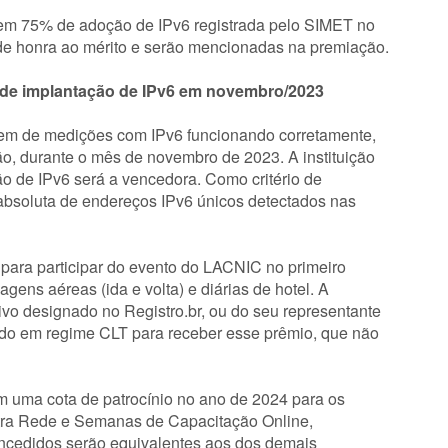
rem 75% de adoção de IPv6 registrada pelo SIMET no
de honra ao mérito e serão mencionadas na premiação.
g de implantação de IPv6 em novembro/2023
agem de medições com IPv6 funcionando corretamente,
ção, durante o mês de novembro de 2023. A instituição
o de IPv6 será a vencedora. Como critério de
absoluta de endereços IPv6 únicos detectados nas
 para participar do evento do LACNIC no primeiro
ens aéreas (ida e volta) e diárias de hotel. A
tivo designado no Registro.br, ou do seu representante
tado em regime CLT para receber esse prêmio, que não
m uma cota de patrocínio no ano de 2024 para os
ntra Rede e Semanas de Capacitação Online,
oncedidos serão equivalentes aos dos demais