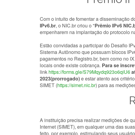
Com o intuito de fomentar a disseminação d
IPv6.br
, o NIC.br criou o "
Prêmio IPv6 NIC.
empenharem na implantação do protocolo na
Estão convidadas a participar do Desafio IPv
Sistema Autônomo que possuam blocos IPv6.
pagamentos no Registro.br, bem como no IX
locais onde existe cobrança.
Para se inscre
link
https://forms.gle/S79Mqydq923o6qiU6
a
2023(prorrogado)
e estar atento aos critér
SIMET (
https://simet.nic.br
) para as mediçõe
R
A instituição precisa realizar medições de 
Internet (SIMET), em qualquer uma das suas
feito, por exemplo, estimulando seus usuári