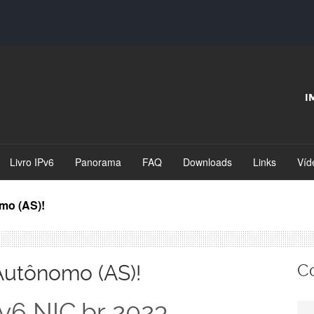
I
Livro IPv6
Panorama
FAQ
Downloads
Links
Víd
mo (AS)!
Autônomo (AS)!
C
v6 NIC.br 2023