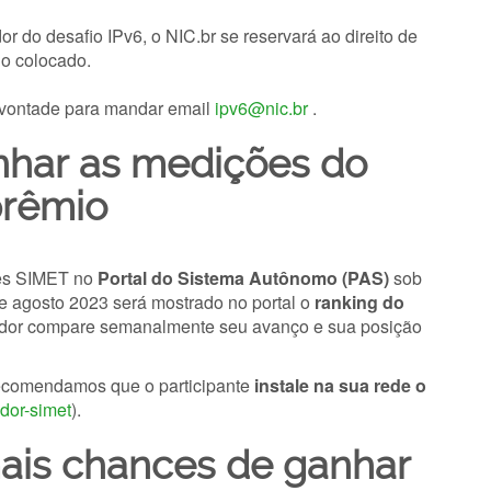
r do desafio IPv6, o NIC.br se reservará ao direito de
do colocado.
a vontade para mandar email
ipv6@nic.br
.
ar as medições do
rêmio
ões SIMET no
Portal do Sistema Autônomo (PAS)
sob
 de agosto 2023 será mostrado no portal o
ranking do
vedor compare semanalmente seu avanço e sua posição
recomendamos que o participante
instale na sua rede o
idor-simet
).
mais chances de ganhar